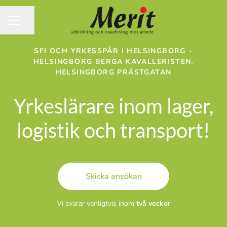
Dela sidan
KARRIÄRMENY
SFI OCH YRKESSPÅR I HELSINGBORG
·
HELSINGBORG BERGA KAVALLERISTEN,
HELSINGBORG PRÄSTGATAN
Yrkeslärare inom lager,
logistik och transport!
Skicka ansökan
Vi svarar vanligtvis inom
två veckor